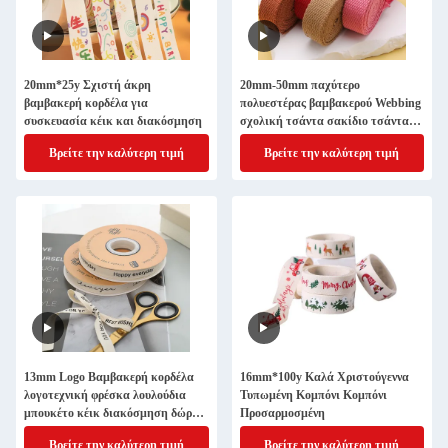
20mm*25y Σχιστή άκρη
20mm-50mm παχύτερο
βαμβακερή κορδέλα για
πολυεστέρας βαμβακερού Webbing
συσκευασία κέικ και διακόσμηση
σχολική τσάντα σακίδιο τσάντα
χειροπέδης καμβά λουρί
Βρείτε την καλύτερη τιμή
Βρείτε την καλύτερη τιμή
στερεόχρωμο απλό ιστό λουρί
13mm Logo Βαμβακερή κορδέλα
16mm*100y Καλά Χριστούγεννα
λογοτεχνική φρέσκα λουλούδια
Τυπωμένη Κομπόνι Κομπόνι
μπουκέτο κέικ διακόσμηση δώρο
Προσαρμοσμένη
κουτί κορδέλα DIY υλικό
Βρείτε την καλύτερη τιμή
Βρείτε την καλύτερη τιμή