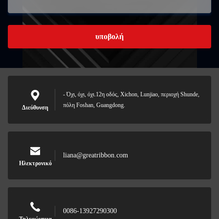
υποβολή
- Όχι, όχι, όχι.12η οδός, Xichon, Lunjiao, περιοχή Shunde,
πόλη Foshan, Guangdong.
Διεύθυνση
liana@greatribbon.com
Ηλεκτρονικό
0086-13927290300