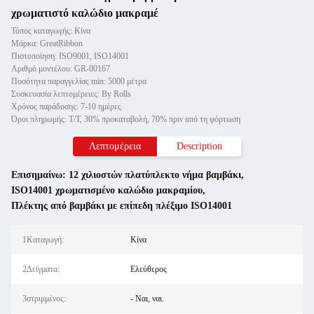
χρωματιστό καλώδιο μακραμέ
Τόπος καταγωγής: Κίνα
Μάρκα: GreatRibbon
Πιστοποίηση: ISO9001, ISO14001
Αριθμό μοντέλου: GR-00167
Ποσότητα παραγγελίας min: 5000 μέτρα
Συσκευασία λεπτομέρειες: By Rolls
Χρόνος παράδοσης: 7-10 ημέρες
Όροι πληρωμής: T/T, 30% προκαταβολή, 70% πριν από τη φόρτωση
Λεπτομέρεια
Description
Επισημαίνω:
12 χιλιοστών πλατύπλεκτο νήμα βαμβάκι
,
ISO14001 χρωματισμένο καλώδιο μακραμίου
,
Πλέκτης από βαμβάκι με επίπεδη πλέξιμο ISO14001
1Καταγωγή:
Κίνα
2Δείγματα:
Ελεύθερος
3στριμμένος:
- Ναι, ναι.