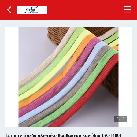
3
/
12
12 mm επίπεδο πλεγμένο βαμβακερό καλώδιο ISO14001