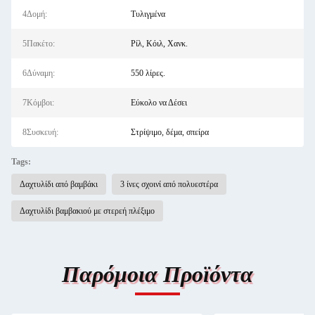
4Δομή:
Τυλιγμένα
5Πακέτο:
Ρίλ, Κόιλ, Χανκ.
6Δύναμη:
550 λίρες.
7Κόμβοι:
Εύκολο να Δέσει
8Συσκευή:
Στρίψιμο, δέμα, σπείρα
Tags:
Δαχτυλίδι από βαμβάκι
3 ίνες σχοινί από πολυεστέρα
Δαχτυλίδι βαμβακιού με στερεή πλέξιμο
Παρόμοια Προϊόντα