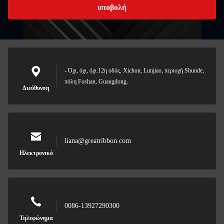
υποβολή
- Όχι, όχι, όχι.12η οδός, Xichon, Lunjiao, περιοχή Shunde,
πόλη Foshan, Guangdong.
Διεύθυνση
liana@greatribbon.com
Ηλεκτρονικό
0086-13927290300
Τηλεφώνημα