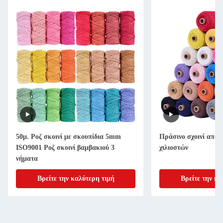
 Ροζ σκοινί με σκουπίδια 5mm
Πράσινο σχοινί από νάιλον 3 ίντ
001 Ροζ σκοινί βαμβακιού 3
χιλιοστών
τα
Βρείτε την καλύτερη τιμή
Βρείτε την καλύτερη τιμ