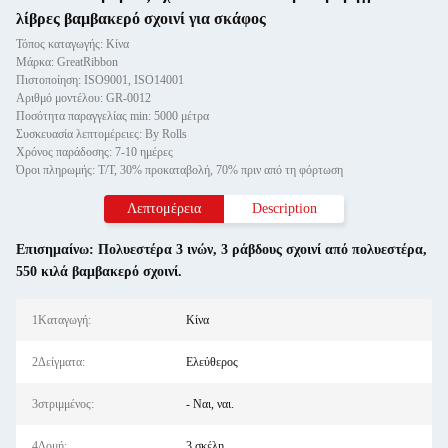
λίβρες βαμβακερό σχοινί για σκάφος
Τόπος καταγωγής: Κίνα
Μάρκα: GreatRibbon
Πιστοποίηση: ISO9001, ISO14001
Αριθμό μοντέλου: GR-0012
Ποσότητα παραγγελίας min: 5000 μέτρα
Συσκευασία λεπτομέρειες: By Rolls
Χρόνος παράδοσης: 7-10 ημέρες
Όροι πληρωμής: T/T, 30% προκαταβολή, 70% πριν από τη φόρτωση
Λεπτομέρεια
Description
Επισημαίνω:
Πολυεστέρα 3 ινών
,
3 ράβδους σχοινί από πολυεστέρα
,
550 κιλά βαμβακερό σχοινί.
1Καταγωγή:
Κίνα
2Δείγματα:
Ελεύθερος
3στριμμένος:
- Ναι, ναι.
4Δομή:
3 σκέλη