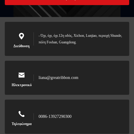
- Όχι, όχι, όχι.12η οδός, Xichon, Lunjiao, περιοχή Shunde,
πόλη Foshan, Guangdong.
Διεύθυνση
liana@greatribbon.com
Ηλεκτρονικό
0086-13927290300
Τηλεφώνημα