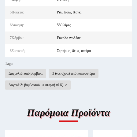
5Πακέτο:
Ρίλ, Κόιλ, Χανκ.
6Δύναμη:
550 λίρες.
7Κόμβοι:
Εύκολο να Δέσει
8Συσκευή:
Στρίψιμο, δέμα, σπείρα
Tags:
Δαχτυλίδι από βαμβάκι
3 ίνες σχοινί από πολυεστέρα
Δαχτυλίδι βαμβακιού με στερεή πλέξιμο
Παρόμοια Προϊόντα