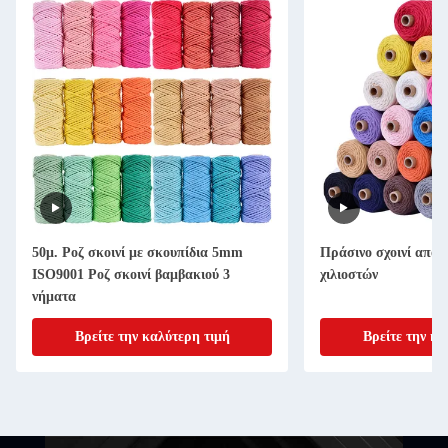
50μ. Ροζ σκοινί με σκουπίδια 5mm
Πράσινο σχοινί από ν
ISO9001 Ροζ σκοινί βαμβακιού 3
χιλιοστών
νήματα
Βρείτε την καλύτερη τιμή
Βρείτε την κα