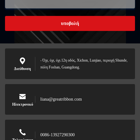
υποβολή
- Όχι, όχι, όχι.12η οδός, Xichon, Lunjiao, περιοχή Shunde,
πόλη Foshan, Guangdong.
Διεύθυνση
liana@greatribbon.com
Ηλεκτρονικό
0086-13927290300