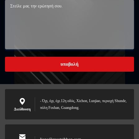
υποβολή
- Όχι, όχι, όχι.12η οδός, Xichon, Lunjiao, περιοχή Shunde,
πόλη Foshan, Guangdong.
Διεύθυνση