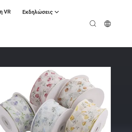
η VR
Εκδηλώσεις
endly