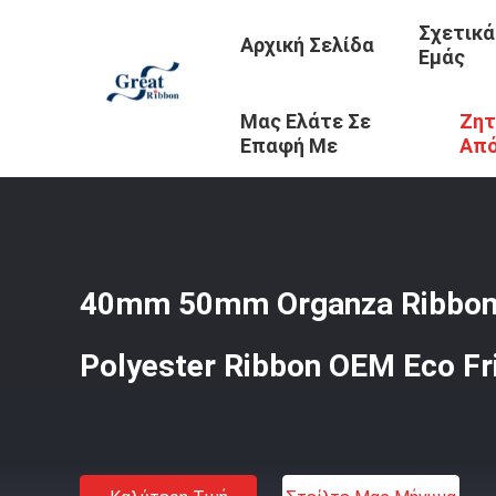
Σχετικά
Αρχική Σελίδα
Εμάς
Μας Ελάτε Σε
Ζητ
Αρχική Σελίδα
/
Προϊόντα
/
Τυπωμένη Κορδέλα
/
40mm 5
Επαφή Με
Απ
40mm 50mm Organza Ribbon μ
Polyester Ribbon OEM Eco Fr