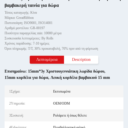
βαμβακερή ταινία για δώρα
Τόπος καταγωγής: Κίνα
Μάρκα: GreatRibbon
Πιστοποίηση: ISO9001, ISO14001
Αριθμό μοντέλου: GR-00197
Ποσότητα παραγγελίας min: 10000 μέτρα
Συσκευασία λεπτομέρειες: By Rolls
Χρόνος παράδοσης: 7-10 ημέρες
Όροι πληρωμής: T/T, 30% προκαταβολή, 70% πριν από τη φόρτωση
Λεπτομέρεια
Description
Επισημαίνω:
15mm*3y Χριστουγεννιάτικη λωρίδα δώρου
,
15mm κορδέλα για δώρα
,
Λευκή κορδέλα βαμβακιού 15 mm
1Σχήμα:
Εκτυπωμένα
2Υπηρεσία:
OEM/ODM
3Συσκευή:
Ρολάρετε ή όπως θέλετε
4Ειδικότητα:
Περιβαλλοντικά φιλικό