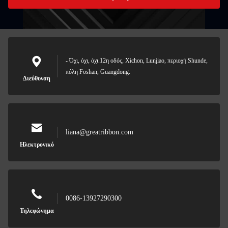
- Όχι, όχι, όχι.12η οδός, Xichon, Lunjiao, περιοχή Shunde,
πόλη Foshan, Guangdong.
Διεύθυνση
liana@greatribbon.com
Ηλεκτρονικό
0086-13927290300
Τηλεφώνημα