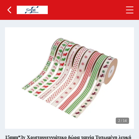
2
/
14
15mm*3y Χριστουγεννιάτικο δώρα ταινία Τυπωμένη λευκή