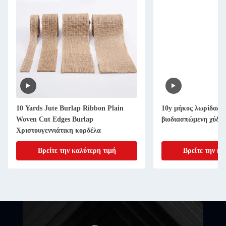
10 Yards Jute Burlap Ribbon Plain
10y μήκος λωρίδας β
Woven Cut Edges Burlap
βιοδιασπώμενη χύδης
Χριστουγεννιάτικη κορδέλα
Βρείτε την καλύτερη τιμή
Βρείτε την κα