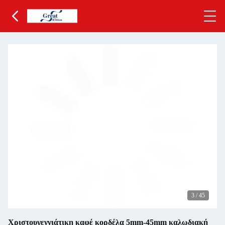
3
/
45
Χριστουγεννιάτικη καφέ κορδέλα 5mm-45mm καλωδιακή