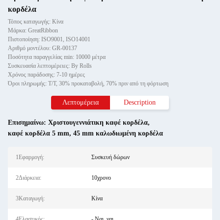
κορδέλα
Τόπος καταγωγής: Κίνα
Μάρκα: GreatRibbon
Πιστοποίηση: ISO9001, ISO14001
Αριθμό μοντέλου: GR-00137
Ποσότητα παραγγελίας min: 10000 μέτρα
Συσκευασία λεπτομέρειες: By Rolls
Χρόνος παράδοσης: 7-10 ημέρες
Όροι πληρωμής: T/T, 30% προκαταβολή, 70% πριν από τη φόρτωση
Λεπτομέρεια
Description
Επισημαίνω:
Χριστουγεννιάτικη καφέ κορδέλα
,
καφέ κορδέλα 5 mm
,
45 mm καλωδιωμένη κορδέλα
1Εφαρμογή:
Συσκευή δώρων
2Διάρκεια:
10χρονο
3Καταγωγή:
Κίνα
4Ελαστικός:
- Ναι, ναι.