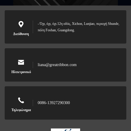
- Όχι, όχι, όχι.12η οδός, Xichon, Lunjiao, περιοχή Shunde,
πόλη Foshan, Guangdong.
Διεύθυνση
liana@greatribbon.com
Ηλεκτρονικό
0086-13927290300
Τηλεφώνημα