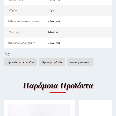
5Χρήση:
Τέχνες
6Περιβαλλοντικά φιλικό:
- Ναι, ναι.
7Δύναμη:
Μεσαία
8Βιοαποικοδομητικό:
- Ναι, ναι.
Tags:
Τραπέζι από καλώδιο
Χρυσή κορδέλα
φυσική κορδέλα
Παρόμοια Προϊόντα