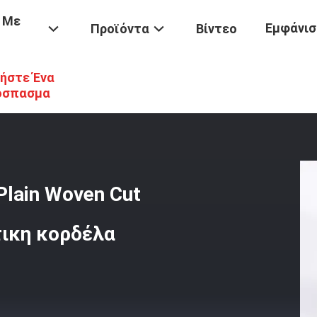
 Με
Εμφάνισ
Προϊόντα
Βίντεο
ήστε Ένα
αλλί
/
10 Yards Jute Burlap Ribbon Plain Woven Cut Edges Burlap Χρ
όσπασμα
Plain Woven Cut
τικη κορδέλα