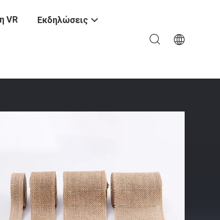
η VR
Εκδηλώσεις
ιστουγεννιάτικη Κορδέλα