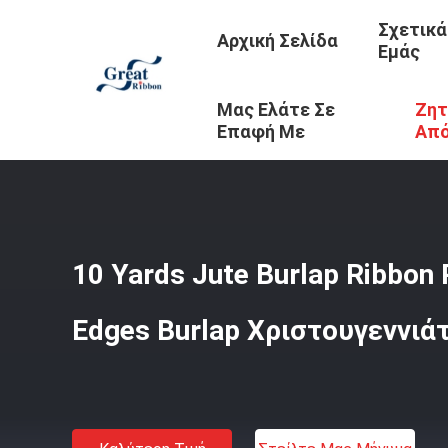
Σχετικά
Αρχική Σελίδα
Εμάς
Μας Ελάτε Σε
Ζητ
Αρχική Σελίδα
/
Προϊόντα
/
Πίνακα Από Μαύρη Μαύρη Μ
Επαφή Με
Απ
10 Yards Jute Burlap Ribbon 
Edges Burlap Χριστουγεννιά