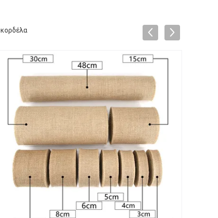
η κορδέλα