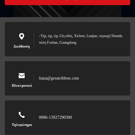
- Όχι, όχι, όχι.12η οδός, Xichon, Lunjiao, περιοχή Shunde,
πόλη Foshan, Guangdong.
Διεύθυνση
liana@greatribbon.com
Ηλεκτρονικό
0086-13927290300
Τηλεφώνημα