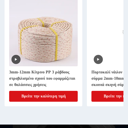
3mm-12mm Κίτρινο PP 3 ράβδους
Πορτοκαλί νάιλον σκ
στροβιλισμένο σχοινί που εφαρμόζεται
σύρμα 2mm-10mm ρ
σε θαλάσσιες χρήσεις
σκοινιά σκηνή σύρμ
Βρείτε την καλύτερη τιμή
Βρείτε την κα