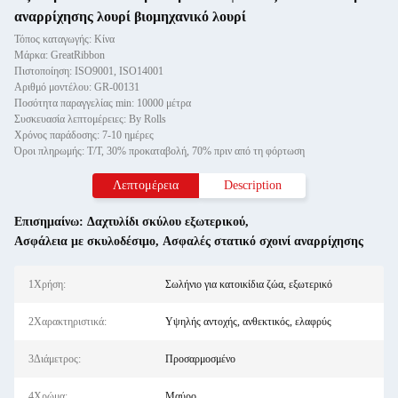
αναρρίχησης λουρί βιομηχανικό λουρί
Τόπος καταγωγής: Κίνα
Μάρκα: GreatRibbon
Πιστοποίηση: ISO9001, ISO14001
Αριθμό μοντέλου: GR-00131
Ποσότητα παραγγελίας min: 10000 μέτρα
Συσκευασία λεπτομέρειες: By Rolls
Χρόνος παράδοσης: 7-10 ημέρες
Όροι πληρωμής: T/T, 30% προκαταβολή, 70% πριν από τη φόρτωση
Λεπτομέρεια
Description
Επισημαίνω:
Δαχτυλίδι σκύλου εξωτερικού
,
Ασφάλεια με σκυλοδέσιμο
,
Ασφαλές στατικό σχοινί αναρρίχησης
1Χρήση:
Σωλήνιο για κατοικίδια ζώα, εξωτερικό
2Χαρακτηριστικά:
Υψηλής αντοχής, ανθεκτικός, ελαφρύς
3Διάμετρος:
Προσαρμοσμένο
4Χρώμα:
Μαύρο