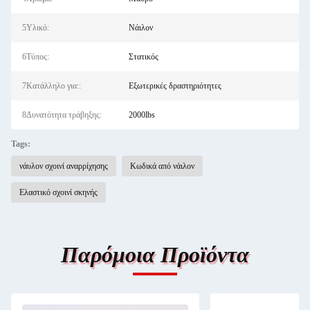
5Υλικό:
Νάιλον
6Τύπος:
Στατικός
7Κατάλληλο για::
Εξωτερικές δραστηριότητες
8Δυνατότητα τράβηξης:
2000lbs
Tags:
νάυλον σχοινί αναρρίχησης
Κωδικά από νάιλον
Ελαστικό σχοινί σκηνής
Παρόμοια Προϊόντα