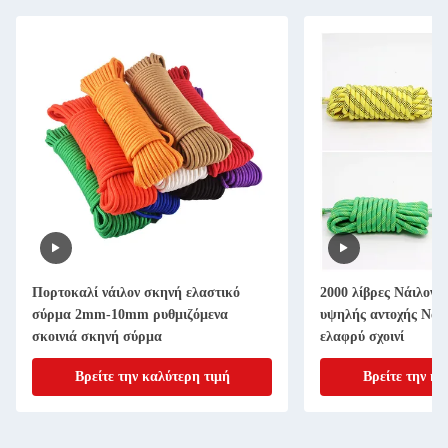
Πορτοκαλί νάιλον σκηνή ελαστικό
2000 λίβρες Νάιλον 
σύρμα 2mm-10mm ρυθμιζόμενα
υψηλής αντοχής Νάιλ
σκοινιά σκηνή σύρμα
ελαφρύ σχοινί
Βρείτε την καλύτερη τιμή
Βρείτε την κα