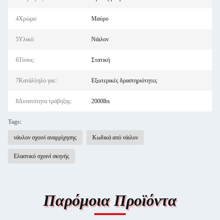
4Χρώμα:
Μαύρο
5Υλικό:
Νάιλον
6Τύπος:
Στατική
7Κατάλληλο για::
Εξωτερικές δραστηριότητες
8Δυνατότητα τράβηξης:
2000lbs
Tags:
νάυλον σχοινί αναρρίχησης
Κωδικά από νάιλον
Ελαστικό σχοινί σκηνής
Παρόμοια Προϊόντα