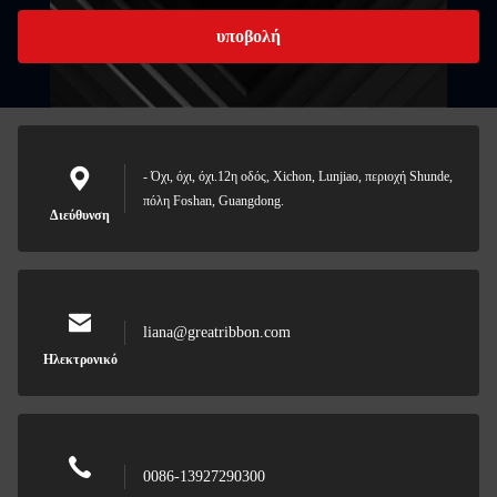
υποβολή
- Όχι, όχι, όχι.12η οδός, Xichon, Lunjiao, περιοχή Shunde,
πόλη Foshan, Guangdong.
Διεύθυνση
liana@greatribbon.com
Ηλεκτρονικό
0086-13927290300