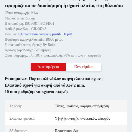
εφαρμόζεται σε διακόσμηση ή σχοινί αλιείας στη θάλασσα
Τόπος καταγωγής: Κίνα
Μάρκα: GreatRibbon
Πιστοποίηση: ISO9001, ISO14001
Αριθμό μοντέλου: GR-00243
Document:
Greatribbon company profile...le.pdf
Ποσότητα παραγγελίας min: 10000 μέτρα
Συσκευασία λεπτομέρειες: By Rolls
Χρόνος παράδοσης: 7-10 ημέρες
Όροι πληρωμής: T/T, 30% προκαταβολή, 70% πριν από τη φόρτωση
Λεπτομέρεια
Description
Επισημαίνω:
Πορτοκαλί νάιλον σκηνή ελαστικό σχοινί
,
Ελαστικό σχοινί για σκηνή από νάιλον 2 mm
,
10 mm ρυθμιζόμενα σχοινιά σκηνής
1Χρήση:
Τέντες, υπαίθριο, ψάρεμα, αναρρίχηση
2Χαρακτηριστικά:
Υψηλής αντοχής, ανθεκτικός, ελαφρύς
3Διάμετρος:
Προσαρμοσμένο