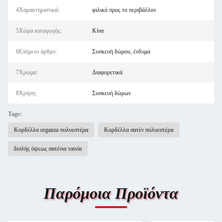
4Χαρακτηριστικά:
φιλικό προς το περιβάλλον
5Χώρα καταγωγής:
Κίνα
6Επόμενο άρθρο:
Συσκευή δώρου, ένδυμα
7Χρώμα:
Διαφορετικά
8Χρήση:
Συσκευή δώρων
Tags:
Κορδέλλα organza πολυεστέρα
Κορδέλλα σατέν πολυεστέρα
διπλής όψεως σατένια ταινία
Παρόμοια Προϊόντα