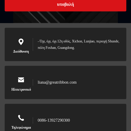
υποβολή
- Όχι, όχι, όχι.12η οδός, Xichon, Lunjiao, περιοχή Shunde,
πόλη Foshan, Guangdong.
Διεύθυνση
liana@greatribbon.com
Ηλεκτρονικό
0086-13927290300
Τηλεφώνημα