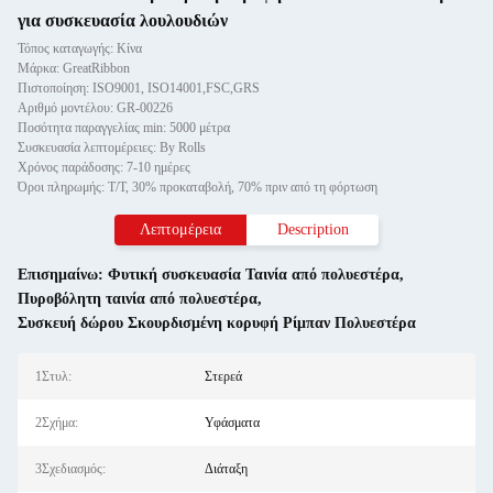
για συσκευασία λουλουδιών
Τόπος καταγωγής: Κίνα
Μάρκα: GreatRibbon
Πιστοποίηση: ISO9001, ISO14001,FSC,GRS
Αριθμό μοντέλου: GR-00226
Ποσότητα παραγγελίας min: 5000 μέτρα
Συσκευασία λεπτομέρειες: By Rolls
Χρόνος παράδοσης: 7-10 ημέρες
Όροι πληρωμής: T/T, 30% προκαταβολή, 70% πριν από τη φόρτωση
Λεπτομέρεια
Description
Επισημαίνω:
Φυτική συσκευασία Ταινία από πολυεστέρα
,
Πυροβόλητη ταινία από πολυεστέρα
,
Συσκευή δώρου Σκουρδισμένη κορυφή Ρίμπαν Πολυεστέρα
1Στυλ:
Στερεά
2Σχήμα:
Υφάσματα
3Σχεδιασμός:
Διάταξη