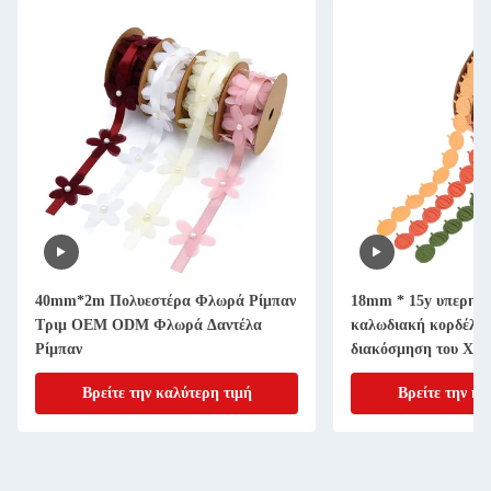
40mm*2m Πολυεστέρα Φλωρά Ρίμπαν
18mm * 15y υπερηχη
Τριμ OEM ODM Φλωρά Δαντέλα
καλωδιακή κορδέλα 
Ρίμπαν
διακόσμηση του Χάλ
Βρείτε την καλύτερη τιμή
Βρείτε την κα