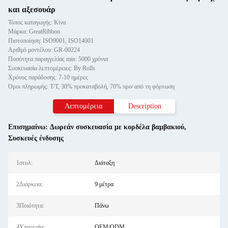
και αξεσουάρ
Τόπος καταγωγής: Κίνα
Μάρκα: GreatRibbon
Πιστοποίηση: ISO9001, ISO14001
Αριθμό μοντέλου: GR-00224
Ποσότητα παραγγελίας min: 5000 χρόνια
Συσκευασία λεπτομέρειες: By Rolls
Χρόνος παράδοσης: 7-10 ημέρες
Όροι πληρωμής: T/T, 30% προκαταβολή, 70% πριν από τη φόρτωση
Λεπτομέρεια
Description
Επισημαίνω:
Δωρεάν συσκευασία με κορδέλα βαμβακιού
,
Συσκευές ένδυσης
1στυλ:
Διάταξη
2Διάρκεια:
9 μέτρα
3Ποιότητα:
Πάνω
4Υπηρεσία:
OEM/ODM