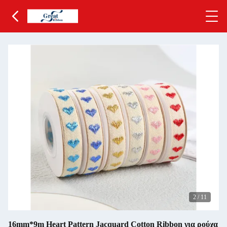
3
/
11
16mm*9m Heart Pattern Jacquard Cotton Ribbon για ρούχα