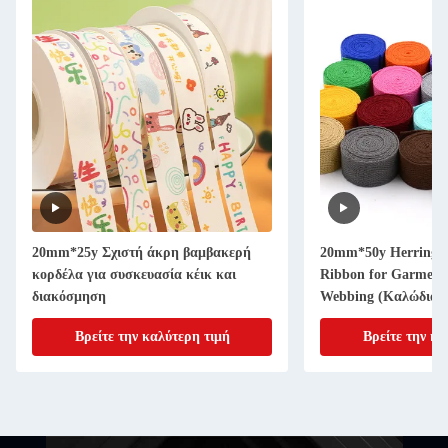
*25y Σχιστή άκρη βαμβακερή
20mm*50y Herringbone Woven
έλα για συσκευασία κέικ και
Ribbon for Garment Accessorie
όσμηση
Webbing (Καλώδια από υφαντι
βαμβάκι για ρούχα και αξεσουά
Βρείτε την καλύτερη τιμή
Βρείτε την καλύτερη τιμ