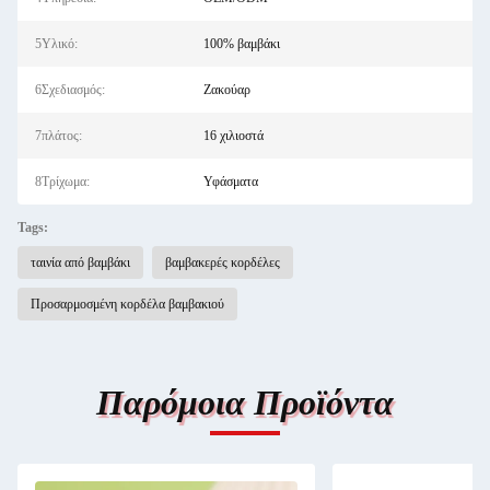
5Υλικό:
100% βαμβάκι
6Σχεδιασμός:
Ζακούαρ
7πλάτος:
16 χιλιοστά
8Τρίχωμα:
Υφάσματα
Tags:
ταινία από βαμβάκι
βαμβακερές κορδέλες
Προσαρμοσμένη κορδέλα βαμβακιού
Παρόμοια Προϊόντα