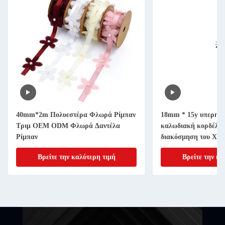
40mm*2m Πολυεστέρα Φλωρά Ρίμπαν
18mm * 15y υπερηχη
Τριμ OEM ODM Φλωρά Δαντέλα
καλωδιακή κορδέλα 
Ρίμπαν
διακόσμηση του Χάλ
Βρείτε την καλύτερη τιμή
Βρείτε την κα