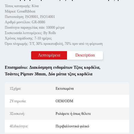
Τόπος καταγωγής: Κίνα
Μάρκα: GreatRibbon
Πιστοποίηση: ISO9001, ISO14001
Αριθμό μοντέλου: GR-0086
Ποσότητα παραγγελίας min: 10000 μέτρα
Συσκευασία λεπτομέρειες: By Rolls
Χρόνος παράδοσης: 7-10 ημέρες
Όροι πληρωμής: T/T, 30% προκαταβολή, 70% πριν από τη φόρτωση
Λεπτομέρεια
Description
Επισημαίνω:
Διακόσμηση ενδυμάτων Τζινς κορδέλα
,
Τσάντες Ρίμπαν 38mm
,
Δύο μάτια τζινς κορδέλα
1Σχήμα:
Εκτυπωμένα
2Υπηρεσία:
OEM/ODM
3Συσκευή:
Ρολάρετε ή όπως θέλετε
4Ειδικότητα:
Περιβαλλοντικά φιλικό