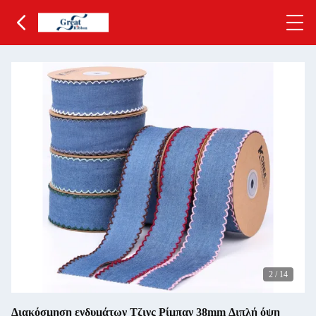
2
/
14
Διακόσμηση ενδυμάτων Τζινς Ρίμπαν 38mm Διπλή όψη