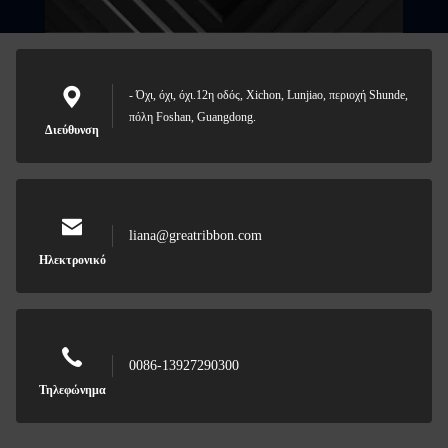
- Όχι, όχι, όχι.12η οδός, Xichon, Lunjiao, περιοχή Shunde,
πόλη Foshan, Guangdong.
Διεύθυνση
liana@greatribbon.com
Ηλεκτρονικό
0086-13927290300
Τηλεφώνημα