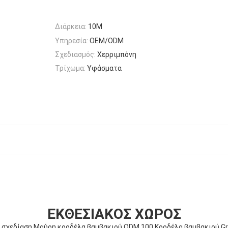
Διάρκεια:
10M
Υπηρεσία:
OEM/ODM
Σχεδιασμός:
Χερριμπόνη
Τρίχωμα:
Υφάσματα
ΕΚΘΕΣΙΑΚΌΣ ΧΏΡΟΣ
 σχεδίαση Μαύρη κορδέλα βαμβακιού ODM 100 Κορδέλα βαμβακιού Gr