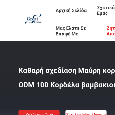
Σχετικά
Αρχική Σελίδα
Εμάς
Μας Ελάτε Σε
Ζητ
Αρχική Σελίδα
/
Προϊόντα
/
Κορδέλλα Βαμβακιού
/
Καθα
Επαφή Με
Απ
Καθαρή σχεδίαση Μαύρη κο
ODM 100 Κορδέλα βαμβακιού
Καλύτερη Τιμή
Στείλτε Μας Μήνυμα