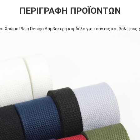
ΠΕΡΙΓΡΑΦΉ ΠΡΟΪΌΝΤΩΝ
ι Χρώμα Plain Design Βαμβακερή κορδέλα για τσάντες και βαλίτσες 