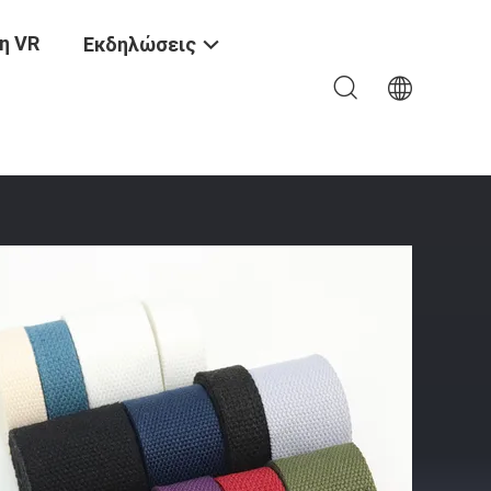
η VR
Εκδηλώσεις
Grosgrain