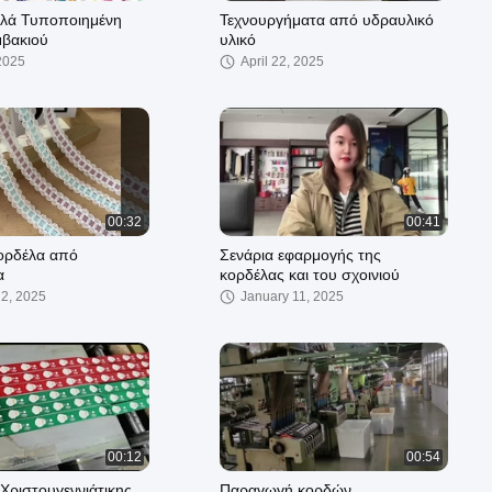
λλά Τυποποιημένη
Τεχνουργήματα από υδραυλικό
μβακιού
υλικό
 2025
April 22, 2025
00:32
00:41
ορδέλα από
Σενάρια εφαρμογής της
α
κορδέλας και του σχοινιού
12, 2025
January 11, 2025
00:12
00:54
ριστουγεννιάτικης
Παραγωγή κορδών