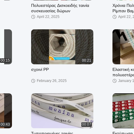
Πολυεστέρας Δισκοειδής ταινία
Χρόνια Πο
συσκευασίας δώρων
Ρίμπαν Βα
April 22, 2025
April 22,
00:15
00:21
σχοινί PP
Ελαστική κ
πολυεστέρ
February 26, 2025
January 
00:43
00:07
Τυποποιημένες ταινίες
Εκτύπωση Χ