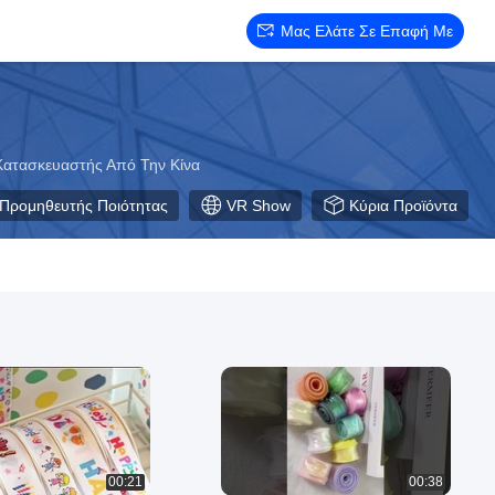
Μας Ελάτε Σε Επαφή Με
Κατασκευαστής Από Την Κίνα
Προμηθευτής Ποιότητας
VR Show
Κύρια Προϊόντα
00:21
00:38